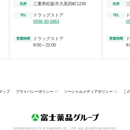
三重県松阪市大黒田町1230
三
住所
住所
ドラッグストア
TEL
TEL
0598-30-5863
0
ドラッグストア
営業時間
営業時間
8:00～22:00
8
マップ
プライバシーポリシー
ソーシャルメディアポリシー
こ
open_in_new
open_in_new
COPYRIGHT(C) FUJI YAKUHIN CO., LTD. ALL RIGHTS RESERVED.