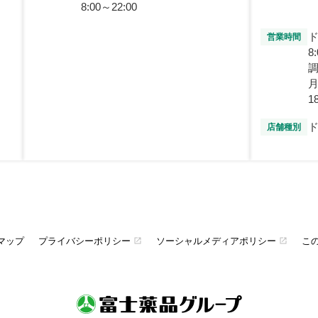
8:00～22:00
営業時間
8
月
1
店舗種別
マップ
プライバシーポリシー
ソーシャルメディアポリシー
こ
open_in_new
open_in_new