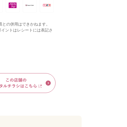
済との併用はできかねます。
ポイントはレシートには表記さ
。