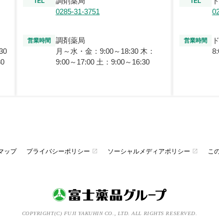
調剤薬局
TEL
TEL
0285-31-3751
0
調剤薬局
営業時間
営業時間
30
月～水・金：9:00～18:30 木：
8
30
9:00～17:00 土：9:00～16:30
マップ
プライバシーポリシー
ソーシャルメディアポリシー
こ
open_in_new
open_in_new
COPYRIGHT(C) FUJI YAKUHIN CO., LTD. ALL RIGHTS RESERVED.