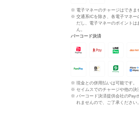
※
電子マネーのチャージはできま
※
交通系ICを除き、各電子マネ
だし、電子マネーのポイントは
ん。
バーコード決済
※
現金との併用払いは可能です。
※
セイムスでのチャージや他の決
※
バーコード決済提供会社のPay
れませんので、ご了承ください