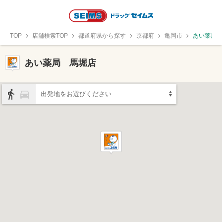
TOP
店舗検索TOP
都道府県から探す
京都府
亀岡市
あい薬局
あい薬局 馬堀店
出発地をお選びください