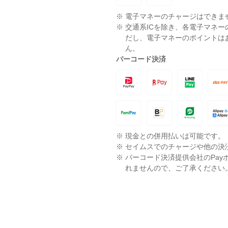
※
電子マネーのチャージはできま
※
交通系ICを除き、各電子マネ
だし、電子マネーのポイントは
ん。
バーコード決済
※
現金との併用払いは可能です。
※
セイムスでのチャージや他の決
※
バーコード決済提供会社のPay
れませんので、ご了承ください