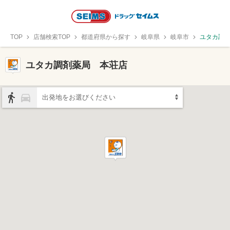
TOP
店舗検索TOP
都道府県から探す
岐阜県
岐阜市
ユタカ調
ユタカ調剤薬局 本荘店
出発地をお選びください