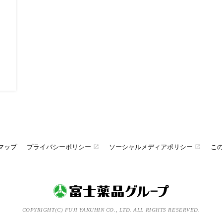
マップ
プライバシーポリシー
ソーシャルメディアポリシー
こ
open_in_new
open_in_new
COPYRIGHT(C) FUJI YAKUHIN CO., LTD. ALL RIGHTS RESERVED.