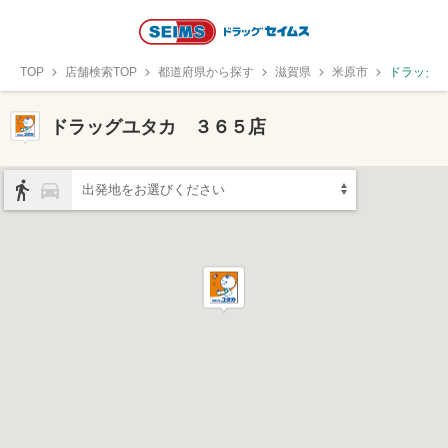
TOP
店舗検索TOP
都道府県から探す
滋賀県
米原市
ドラッグ
ドラッグユタカ ３６５店
出発地をお選びください