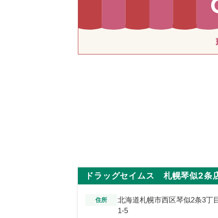
ドラッグセイムス 札幌琴似2条
北海道札幌市西区琴似2条3丁
住所
1-5