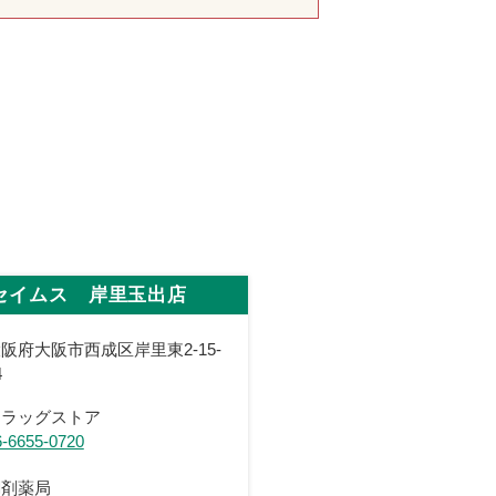
セイムス 岸里玉出店
阪府大阪市西成区岸里東2-15-
4
ドラッグストア
6-6655-0720
調剤薬局