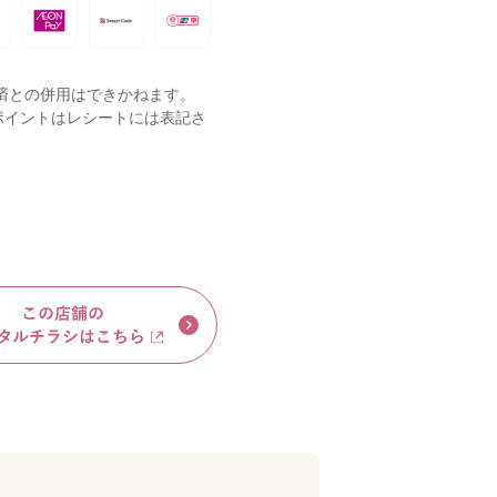
済との併用はできかねます。
ポイントはレシートには表記さ
。