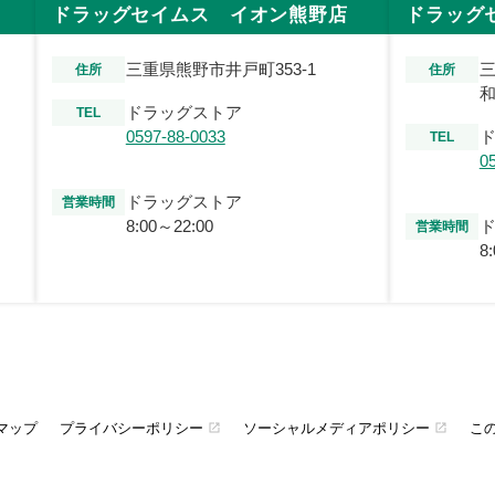
ドラッグセイムス イオン熊野店
ドラッグ
三重県熊野市井戸町353-1
住所
住所
和
ドラッグストア
TEL
0597-88-0033
TEL
0
ドラッグストア
営業時間
8:00～22:00
営業時間
8
マップ
プライバシーポリシー
ソーシャルメディアポリシー
こ
open_in_new
open_in_new