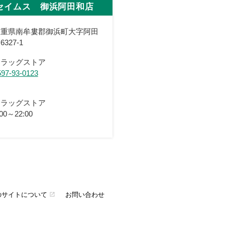
セイムス 御浜阿田和店
三重県南牟婁郡御浜町大字阿田
6327-1
ドラッグストア
597-93-0123
ドラッグストア
:00～22:00
のサイトについて
お問い合わせ
open_in_new